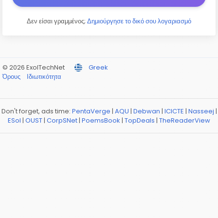
Δεν είσαι γραμμένος;
Δημιούργησε το δικό σου λογαριασμό
© 2026 ExolTechNet
Greek
Όρους
Ιδιωτικότητα
Don't forget, ads time:
PentaVerge
|
AQU
|
Debwan
|
ICICTE
|
Nasseej
|
ESol
|
OUST
|
CorpSNet
|
PoemsBook
|
TopDeals
|
TheReaderView